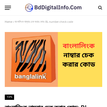
Home
»
বাংলালিংক নাম্বার চেক করার কোড: BL number check code
TIPS