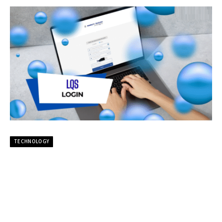
TECHNOLOGY
LQS Login: Complete Guide to
Secure Lead Qualification Access
By
admin
February 8, 2026
Updated:
February 8, 2026
No Comments
5 Mins Read