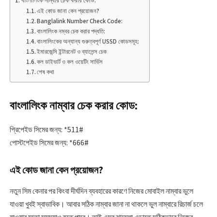
বাংলালিংক নাম্বার চেক করার কোড:
এই কোড জানা কেন প্রয়োজন?
Banglalink Number Check Code:
বাংলালিংক নম্বর চেক করার পদ্ধতি:
বাংলালিংকের অন্যান্য গুরুত্বপূর্ণ USSD কোডসমূহ:
ইমারজেন্সি ইন্টারনেট ও ব্যালেন্স চেক
কল ডাইভার্ট ও কল ওয়েটিং সার্ভিস
শেষ কথা
বাংলালিংক নাম্বার চেক করার কোড:
প্রিপেইড সিমের জন্য: *511#
পোস্টপেইড সিমের জন্য: *666#
এই কোড জানা কেন প্রয়োজন?
নতুন সিম কেনার পর কিংবা দীর্ঘদিন ব্যবহারের কারণে নিজের মোবাইল নাম্বার ভুলে
যাওয়া খুবই স্বাভাবিক। আবার সঠিক নাম্বার জানা না থাকলে ভুল নাম্বারে রিচার্জ চলে