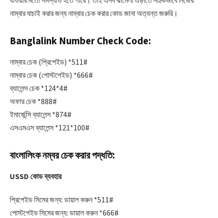
যাওয়ার মতো সমস্যাও হতে পারে। তাই এসব ঝামেলা এড়াতে সঠিকভাবে নিজের
নাম্বার যাচাই করার জন্য নাম্বার চেক করার কোড জানা অত্যন্ত জরুরি।
Banglalink Number Check Code:
নাম্বার চেক (প্রিপেইড) *511#
নাম্বার চেক (পোস্টপেইড) *666#
ব্যালেন্স চেক *124*4#
অফার চেক *888#
ইমার্জেন্সি ব্যালেন্স *874#
এসএমএস ব্যালেন্স *121*100#
বাংলালিংক নম্বর চেক করার পদ্ধতি:
USSD কোড ব্যবহার
প্রিপেইড সিমের জন্য: ডায়াল করুন *511#
পোস্টপেইড সিমের জন্য: ডায়াল করুন *666#